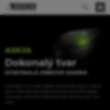
ASKJA
Dokonalý tvar
DOKONALÁ KRBOVÁ KAMNA
Dokonalý tvar už nejde vylepšit a přesně taková jsou i kamna
Storch. Minimalistický design propojený s funkčními detaily
tvoří celek, od kterého nebudete chtít odtrhnout zrak. I bez
ohně…