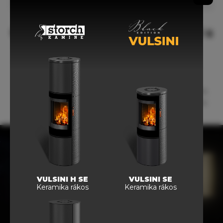
Objevte nový rozměr vytápění s
krbovými kamny Storch.
Více vzduchu pro kamna
Centrální přívod vzduchu jsou plíce krbových kamen Storch.
Díky perfektně propracovanému systému přívodu vzduchu
dostane oheň tolik kyslíku, kolik si žádá.
VULSINI H SE
VULSINI SE
Keramika rákos
Keramika rákos