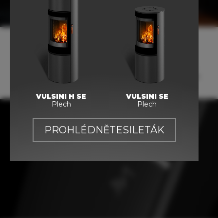
Unikátní čistý design
Skloubení exkluzivních materiálů a povrchů jako je sklo,
nerezová ocel s elegantní černou barvou, udělají z kamen
Storch nepřehlédnutelný kus nábytku.
VULSINI H SE
VULSINI SE
Plech
Plech
PROHLÉDNĚTE
SI
LETÁK