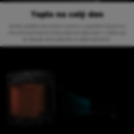
Teplo na celý den
Skvěle vyladěná akumulace s jednou z největších kapacit na
trhu krbových kamen bude příjemně sálat teplo i v době, kdy
již nebude oheň plápolat ve Vaších kamnech.