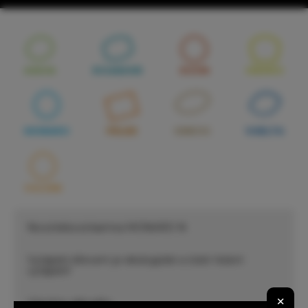
ASKJA
ECUADOR
EGON
HIERRO
MONARO
PELEE
SINEOS
VUELTA
VULSINI
Nová krbová kamna MONARO N
Vytápění dřevem je ekologické a čisté řešení
vytápění!
×
Všechny aktuality