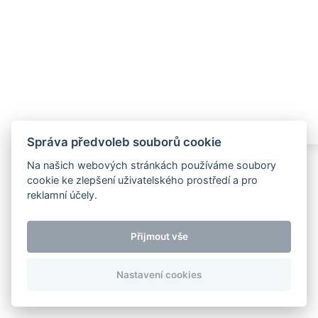
Správa předvoleb souborů cookie
Na našich webových stránkách používáme soubory
Sledujte nás
Impressum
Kontakt
cookie ke zlepšení uživatelského prostředí a pro
reklamní účely.
Přijmout vše
Nastavení cookies
Copyright 2026 Storch Kamine. All rights reserved.