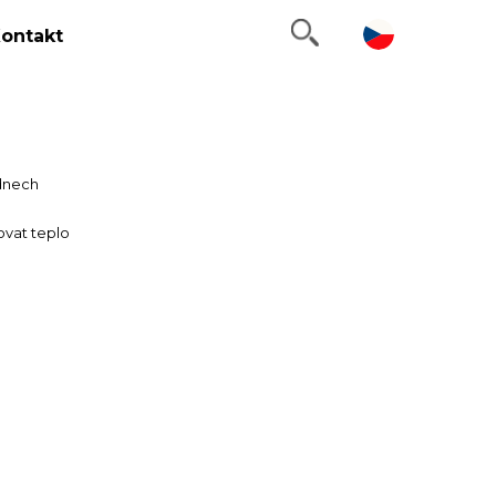
ontakt
 dnech
vat teplo