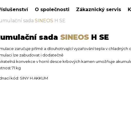
říslušenství
O společnosti
Zákaznický servis
K
umulační sada
SINEOS
H SE
umulační sada
SINEOS
H SE
mulace zaručuje přímé a dlouhotrvající vyzařování tepla v chladných
mulaci lze zabudovat i dodatečně
víratelná konvekce v horní desce krbových kamen umožňuje akumulo
tnost 71 kg
dnací kód: SINY H AKKUM