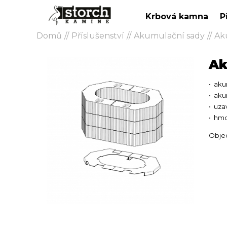
Krbová kamna
P
Domů
Příslušenství
Akumulační sady
Ak
Ak
aku
aku
uza
hmo
Obje