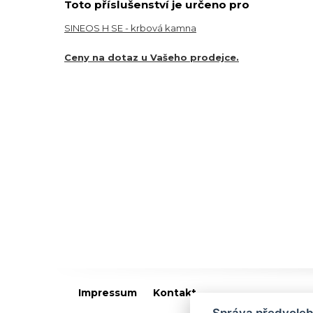
Toto příslušenství je určeno pro
SINEOS H SE - krbová kamna
Ceny na dotaz u Vašeho prodejce.
Impressum
Kontakt
Správa předvoleb