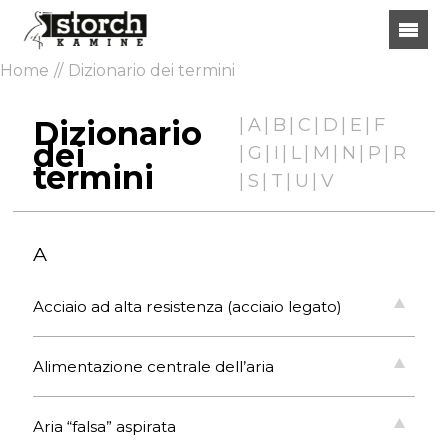
Home
Dizionario dei termini
Dizionario
A
B
C
D
E
F
dei
G
I
L
M
N
P
R
termini
S
T
U
V
A
Acciaio ad alta resistenza (acciaio legato)
Alimentazione centrale dell’aria
Aria “falsa” aspirata