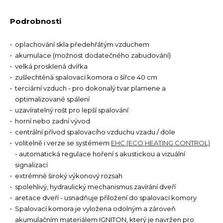
Podrobnosti
oplachování skla předehřátým vzduchem
akumulace (možnost dodatečného zabudování)
velká prosklená dvířka
zušlechtěná spalovací komora o šířce 40 cm
terciární vzduch - pro dokonalý tvar plamene a
optimalizované spálení
uzavíratelný rošt pro lepší spalování
horní nebo zadní vývod
centrální přívod spalovacího vzduchu vzadu / dole
volitelně i verze se systémem
EHC (ECO HEATING CONTROL)
- automatická regulace hoření s akustickou a vizuální
signalizací
extrémně široký výkonový rozsah
spolehlivý, hydraulický mechanismus zavírání dveří
aretace dveří - usnadňuje přiložení do spalovací komory
Spalovací komora je vyložena odolným a zároveň
akumulačním materiálem IGNITON, který je navržen pro