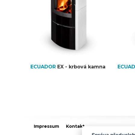
ECUADOR
EX - krbová kamna
ECUA
Impressum
Kontakt
Správa předvoleb