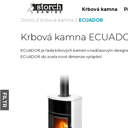
Krbová kamna
P
Domů
Krbová kamna
ECUADOR
Krbová kamna ECUAD
ECUADOR je řada krbových kamen s nadčasovým designem,
ECUADOR do zcela nové dimenze vytápění.
FILTR