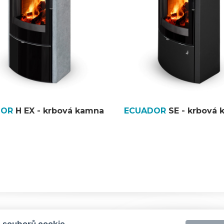
DOR
H EX - krbová kamna
ECUADOR
SE - krbová
 souborů cookie