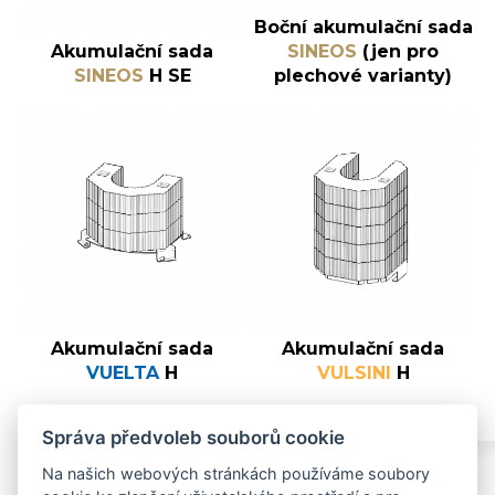
Boční akumulační sada
Akumulační sada
SINEOS
(jen pro
SINEOS
H SE
plechové varianty)
Akumulační sada
Akumulační sada
VUELTA
H
VULSINI
H
Správa předvoleb souborů cookie
Na našich webových stránkách používáme soubory
Sledujte nás
Impressum
Kontakt