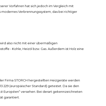
erer Vorfahren hat sich jedoch im Vergleich mit
s modernes Verbrennungssystem, das bei richtiger
ird also nicht mit einer übermäßigen
stoffe - Kohle, Heizöl bzw. Gas. Außerdem ist Holz eine
 der Firma STORCH hergestellten Heizgeräte werden
 229 (europäischer Standard) getestet. Da sie den
ité Européen“ versehen. Bei derart gekennzeichneten
t garantiert.