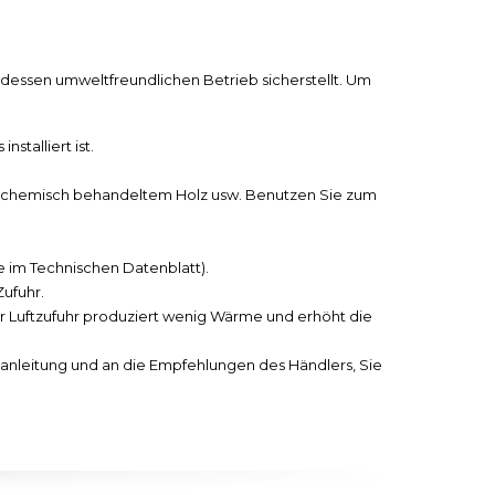
nd dessen umweltfreundlichen Betrieb sicherstellt. Um
stalliert ist.
zw. chemisch behandeltem Holz usw. Benutzen Sie zum
e im Technischen Datenblatt).
Zufuhr.
ter Luftzufuhr produziert wenig Wärme und erhöht die
sanleitung und an die Empfehlungen des Händlers, Sie