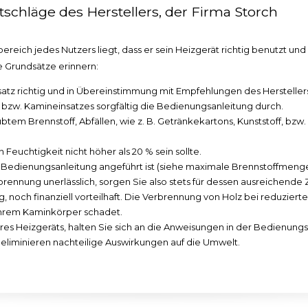
schläge des Herstellers, der Firma Storch
bereich jedes Nutzers liegt, dass er sein Heizgerät richtig benutzt u
e Grundsätze erinnern:
atz richtig und in Übereinstimmung mit Empfehlungen des Herstellers in
bzw. Kamineinsatzes sorgfältig die Bedienungsanleitung durch.
btem Brennstoff, Abfällen, wie z. B. Getränkekartons, Kunststoff, b
euchtigkeit nicht höher als 20 % sein sollte.
er Bedienungsanleitung angeführt ist (siehe maximale Brennstoffmeng
rbrennung unerlässlich, sorgen Sie also stets für dessen ausreichende 
g, noch finanziell vorteilhaft. Die Verbrennung von Holz bei reduzier
Ihrem Kaminkörper schadet.
res Heizgeräts, halten Sie sich an die Anweisungen in der Bedienung
d eliminieren nachteilige Auswirkungen auf die Umwelt.