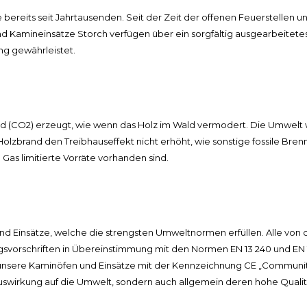
eits seit Jahrtausenden. Seit der Zeit der offenen Feuerstellen uns
d Kamineinsätze Storch verfügen über ein sorgfältig ausgearbeitete
g gewährleistet.
 (CO2) erzeugt, wie wenn das Holz im Wald vermodert. Die Umwelt w
lzbrand den Treibhauseffekt nicht erhöht, wie sonstige fossile Brenn
Gas limitierte Vorräte vorhanden sind.
d Einsätze, welche die strengsten Umweltnormen erfüllen. Alle von
vorschriften in Übereinstimmung mit den Normen EN 13 240 und EN 13
le unsere Kaminöfen und Einsätze mit der Kennzeichnung CE „Commun
Auswirkung auf die Umwelt, sondern auch allgemein deren hohe Qualitä