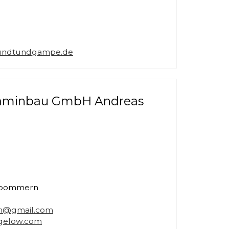
undtundgampe.de
Kaminbau GmbH Andreas
rpommern
nn@gmail.com
gelow.com