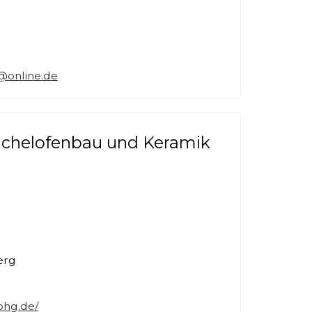
@online.de
achelofenbau und Keramik
erg
ohg.de/