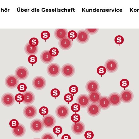
hör
Über die Gesellschaft
Kundenservice
Kon
2
3
2
3
3
2
4
5
2
2
2
3
2
3
3
2
3
2
2
2
4
5
2
5
2
3
4