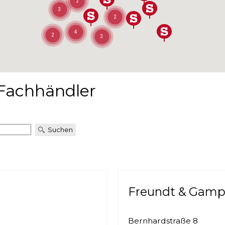
2
3
2
4
2
3
achhändler
Freundt & Gam
Bernhardstraße 8