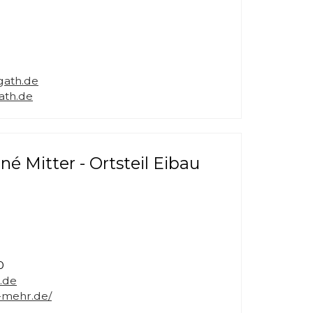
gath.de
ath.de
é Mitter - Ortsteil Eibau
0
.de
-mehr.de/