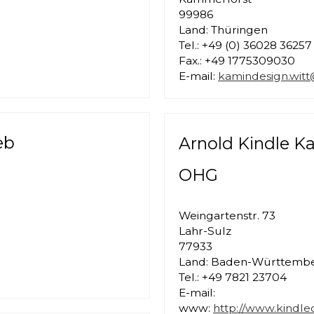
99986
Land: Thüringen
Tel.: +49 (0) 36028 36257
Fax.: +49 1775309030
E-mail:
kamindesign.witt
eb
Arnold Kindle K
OHG
Weingartenstr. 73
Lahr-Sulz
77933
Land: Baden-Württemb
Tel.: +49 7821 23704
E-mail:
www:
http://www.kindle