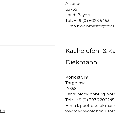
Alzenau
63755
Land: Bayern
Tel.: +49 (0) 6023 5453
E-mail:
webmaster@fre
Kachelofen- & 
Diekmann
Königstr. 19
Torgelow
17358
Land: Mecklenburg-Vo
Tel.: +49 (0) 3976 202245
E-mail:
poetter.diekma
de/
www:
www.ofenbau-tor