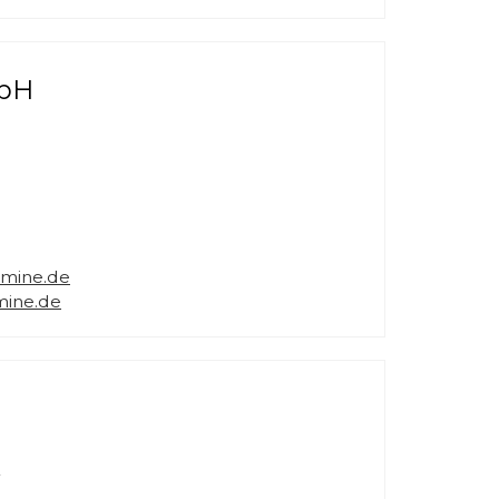
bH
amine.de
mine.de