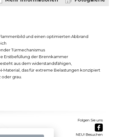
tes Flammenbild und einen optimierten Abbrand
eich
eßender Türmechanismus
 die Erstbefüllung der Brennkammer
esteht aus dem widerstandsfähigen,
aterial, das für extreme Belastungen konzipiert
 oder grau.
Folgen Sie uns
NEU! Besuchen