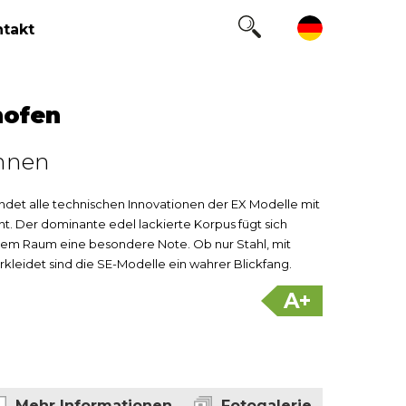
takt
nofen
hnen
ndet alle technischen Innovationen der EX Modelle mit
nt. Der dominante edel lackierte Korpus fügt sich
dem Raum eine besondere Note. Ob nur Stahl, mit
rkleidet sind die SE-Modelle ein wahrer Blickfang.
A+
Mehr Informationen
Fotogalerie