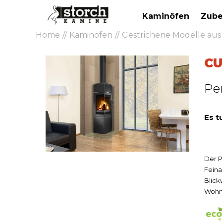
Kaminöfen
Zube
Home
Kaminöfen
Gestrichene Modelle au
C
Pe
Es t
Der P
Fein
Blick
Wohnr