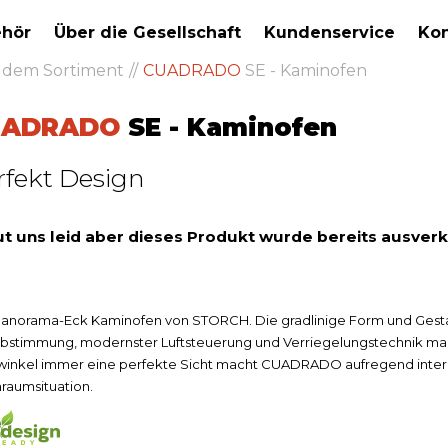
hör
Über die Gesellschaft
Kundenservice
Kon
s dem Sortiment
CUADRADO
SE - Kaminofen
UADRADO
SE - Kaminofen
rfekt Design
ut uns leid aber dieses Produkt wurde bereits ausver
anorama-Eck Kaminofen von STORCH. Die gradlinige Form und Gestal
abstimmung, modernster Luftsteuerung und Verriegelungstechnik 
winkel immer eine perfekte Sicht macht CUADRADO aufregend inter
aumsituation.