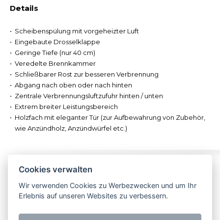
Details
Scheibenspülung mit vorgeheizter Luft
Eingebaute Drosselklappe
Geringe Tiefe (nur 40 cm)
Veredelte Brennkammer
Schließbarer Rost zur besseren Verbrennung
Abgang nach oben oder nach hinten
Zentrale Verbrennungsluftzufuhr hinten / unten
Extrem breiter Leistungsbereich
Holzfach mit eleganter Tür (zur Aufbewahrung von Zubehör,
wie Anzündholz, Anzündwürfel etc.)
Folgen Sie uns
Impressum
Kontakt
Cookies verwalten
Wir verwenden Cookies zu Werbezwecken und um Ihr
NEU! Besuchen
Erlebnis auf unseren Websites zu verbessern.
Sie uns jetzt auch
bei Facebook