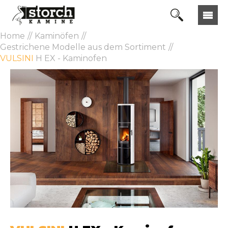
Home
Kaminöfen
Gestrichene Modelle aus dem Sortiment
VULSINI
H EX - Kaminofen