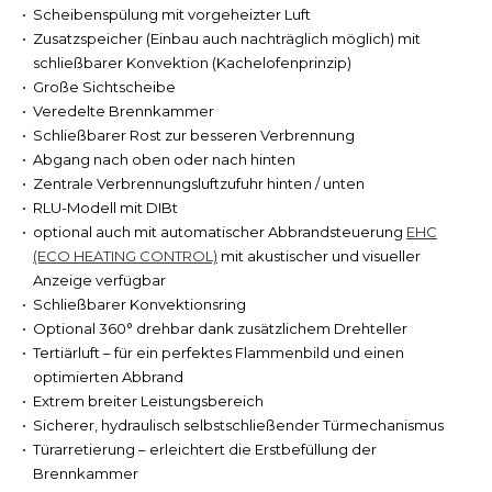
Scheibenspülung mit vorgeheizter Luft
Zusatzspeicher (Einbau auch nachträglich möglich) mit
schließbarer Konvektion (Kachelofenprinzip)
Große Sichtscheibe
Veredelte Brennkammer
Schließbarer Rost zur besseren Verbrennung
Abgang nach oben oder nach hinten
Zentrale Verbrennungsluftzufuhr hinten / unten
RLU-Modell mit DIBt
optional auch mit automatischer Abbrandsteuerung
EHC
(ECO HEATING CONTROL)
mit akustischer und visueller
Anzeige verfügbar
Schließbarer Konvektionsring
Optional 360° drehbar dank zusätzlichem Drehteller
Tertiärluft – für ein perfektes Flammenbild und einen
optimierten Abbrand
Extrem breiter Leistungsbereich
Sicherer, hydraulisch selbstschließender Türmechanismus
Türarretierung – erleichtert die Erstbefüllung der
Brennkammer