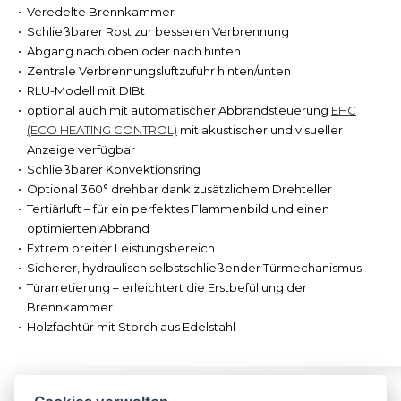
Veredelte Brennkammer
Schließbarer Rost zur besseren Verbrennung
Abgang nach oben oder nach hinten
Zentrale Verbrennungsluftzufuhr hinten/unten
RLU-Modell mit DIBt
optional auch mit automatischer Abbrandsteuerung
EHC
(ECO HEATING CONTROL)
mit akustischer und visueller
Anzeige verfügbar
Schließbarer Konvektionsring
Optional 360° drehbar dank zusätzlichem Drehteller
Tertiärluft – für ein perfektes Flammenbild und einen
optimierten Abbrand
Extrem breiter Leistungsbereich
Sicherer, hydraulisch selbstschließender Türmechanismus
Türarretierung – erleichtert die Erstbefüllung der
Brennkammer
Holzfachtür mit Storch aus Edelstahl
Folgen Sie uns
Impressum
Kontakt