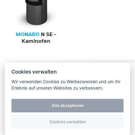
MONARO
N SE -
Kaminofen
Folgen Sie uns
Impressum
Kontakt
Cookies verwalten
Wir verwenden Cookies zu Werbezwecken und um Ihr
NEU! Besuchen
Erlebnis auf unseren Websites zu verbessern.
Sie uns jetzt auch
bei Facebook
Alle akzeptieren
Cookies verwalten
Copyright 2026 Storch Kamine. All rights reserved.