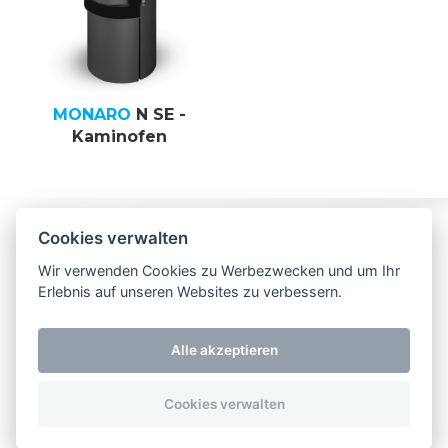
MONARO
N SE -
Kaminofen
Folgen Sie uns
Impressum
Kontakt
Cookies verwalten
Wir verwenden Cookies zu Werbezwecken und um Ihr
NEU! Besuchen
Erlebnis auf unseren Websites zu verbessern.
Sie uns jetzt auch
bei Facebook
Alle akzeptieren
Cookies verwalten
Copyright 2026 Storch Kamine. All rights reserved.