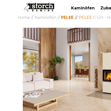
Kaminöfen
Zube
Home
Kaminöfen
PELEE
PELEE
C GH - H