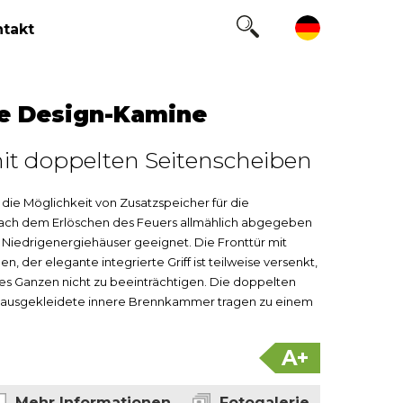
takt
e Design-Kamine
t doppelten Seitenscheiben
die Möglichkeit von Zusatzspeicher für die
ach dem Erlöschen des Feuers allmählich abgegeben
 Niedrigenergiehäuser geeignet. Die Fronttür mit
, der elegante integrierte Griff ist teilweise versenkt,
des Ganzen nicht zu beeinträchtigen. Die doppelten
N ausgekleidete innere Brennkammer tragen zu einem
A+
Mehr Informationen
Fotogalerie