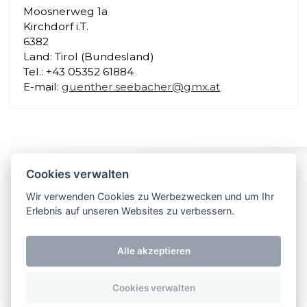
Moosnerweg 1a
Kirchdorf i.T.
6382
Land: Tirol (Bundesland)
Tel.: +43 05352 61884
E-mail:
guenther.seebacher@gmx.at
Folgen Sie uns
Impressum
Kontakt
Cookies verwalten
Wir verwenden Cookies zu Werbezwecken und um Ihr
NEU! Besuchen
Erlebnis auf unseren Websites zu verbessern.
Sie uns jetzt auch
bei Facebook
Alle akzeptieren
Cookies verwalten
Copyright 2026 Storch Kamine. All rights reserved.