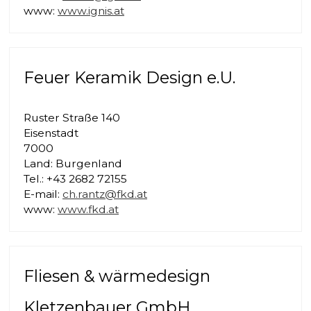
www:
www.ignis.at
Feuer Keramik Design e.U.
Ruster Straße 140
Eisenstadt
7000
Land: Burgenland
Tel.: +43 2682 72155
E-mail:
ch.rantz@fkd.at
www:
www.fkd.at
Fliesen & wärmedesign
Kletzenbauer GmbH