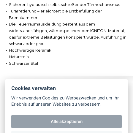
Sicherer, hydraulisch selbstschließender Türmechanismus
Türarretierung – erleichtert die Erstbefüllung der
Brennkammer
Die Feuerraumauskleidung besteht aus dem
widerstandsfähigen, wärmespeichernden IGNITON-Material,
das für extreme Belastungen konzipiert wurde. Ausführung in
schwarz oder grau.
Hochwertige Keramik
Naturstein
Schwarzer Stahl
Folgen Sie uns
Impressum
Kontakt
Cookies verwalten
Wir verwenden Cookies zu Werbezwecken und um Ihr
NEU! Besuchen
Erlebnis auf unseren Websites zu verbessern.
Sie uns jetzt auch
bei Facebook
Alle akzeptieren