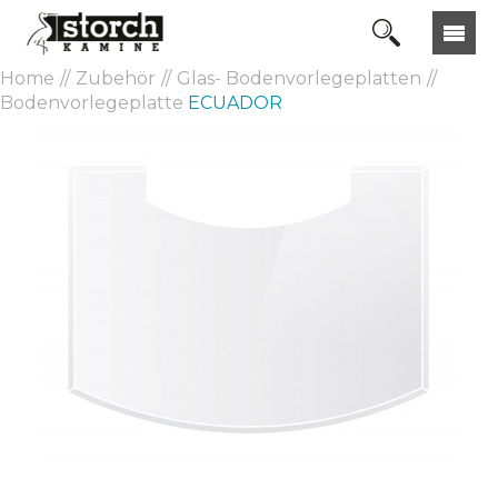
Home
Zubehör
Glas- Bodenvorlegeplatten
Bodenvorlegeplatte
ECUADOR